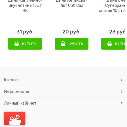
Дыня Капуччино/
Дыня Алтайская
Дыня Сме
Вкуснятина 15шт
7шт Сиб Сад
Суперранн
НК
сортов 10шт Л
31
 руб.
20
 руб.
23
 руб
КУПИТЬ
КУПИТЬ
КУПИ
Каталог
Информация
Личный кабинет