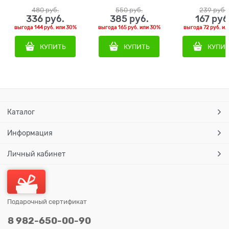
480
 руб.
550
 руб.
239
 руб.
336
 руб.
385
 руб.
167
 руб
выгода
144 руб.
или
30%
выгода
165 руб.
или
30%
выгода
72 руб.
ил
КУПИТЬ
КУПИТЬ
КУПИ
Каталог
Информация
Личный кабинет
Подарочный сертификат
8 982-650-00-90