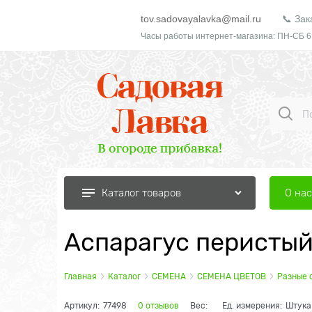
tov.sadovayalavka@mail.ru
📞 Зак
Часы работы интернет-магазина: ПН-СБ 6
О нас
Каталог товаров
Аспарагус перистый
Главная
Каталог
СЕМЕНА
СЕМЕНА ЦВЕТОВ
Разные 
Артикул:
77498
0 отзывов
Вес:
Ед. измерения:
Штука