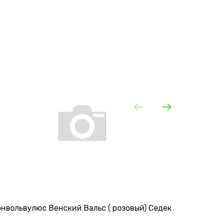
нвольвулюс Венский Вальс ( розовый) Седек
Изотома