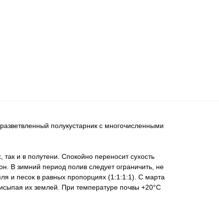
 разветвленный полукустарник с многочисленными
 так и в полутени. Спокойно переносит сухость
он. В зимний период полив следует ограничить, не
я и песок в равных пропорциях (1:1:1:1). С марта
рисыпая их землей. При температуре почвы +20°С