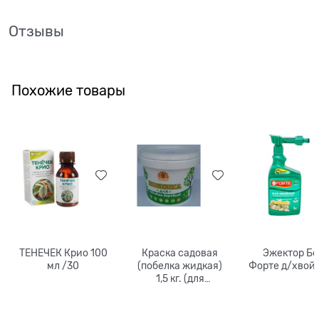
Отзывы
Похожие товары
ТЕНЕЧЕК Крио 100
Краска садовая
Эжектор Б
мл /30
(побелка жидкая)
Форте д/хвой
1,5 кг. (для
деревьев) Сам себе
агроном
Агроснабритейл