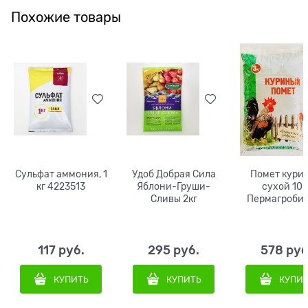
Похожие товары
Сульфат аммония, 1
Удоб Добрая Сила
Помет кури
кг 4223513
Яблони-Груши-
сухой 10к
Сливы 2кг
Пермагроби
117
 руб.
295
 руб.
578
 руб
КУПИТЬ
КУПИТЬ
КУПИ