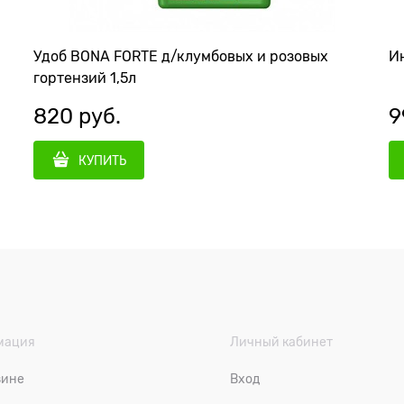
Удоб BONA FORTE д/клумбовых и розовых
Ин
гортензий 1,5л
820
 руб.
9
КУПИТЬ
мация
Личный кабинет
зине
Вход