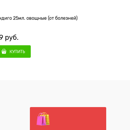
диго 25мл. овощные (от болезней)
Аминосил
9
 руб.
59
 руб
КУПИТЬ
КУ