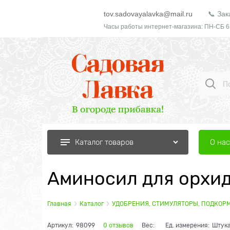
tov.sadovayalavka@mail.ru
📞 Зак
Часы работы интернет-магазина: ПН-СБ 6
О нас
Каталог товаров
Аминосил для орхи
Главная
Каталог
УДОБРЕНИЯ, СТИМУЛЯТОРЫ, ПОДКОР
Артикул:
98099
0 отзывов
Вес:
Ед. измерения:
Штук