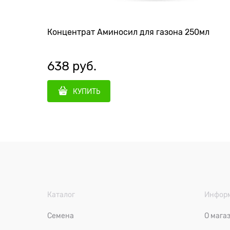
Концентрат Аминосил для газона 250мл
638
 руб.
КУПИТЬ
Каталог
Инфор
Семена
О мага