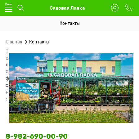
Садовая Лавка
Контакты
Главная
Контакты
Т
е
л
е
ф
о
н
:
8-982-690-00-90