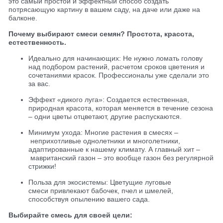
это самый простой и эффектный способ создать
потрясающую картину в вашем саду, на даче или даже на
балконе.
Почему выбирают смеси семян? Простота, красота,
естественность.
Идеально для начинающих: Не нужно ломать голову
над подбором растений, расчетом сроков цветения и
сочетаниями красок. Профессионалы уже сделали это
за вас.
Эффект «дикого луга»: Создается естественная,
природная красота, которая меняется в течение сезона
– одни цветы отцветают, другие распускаются.
Минимум ухода: Многие растения в смесях –
неприхотливые однолетники и многолетники,
адаптированные к нашему климату. А главный хит –
мавританский газон – это вообще газон без регулярной
стрижки!
Польза для экосистемы: Цветущие луговые
смеси привлекают бабочек, пчел и шмелей,
способствуя опылению вашего сада.
Выбирайте смесь для своей цели: