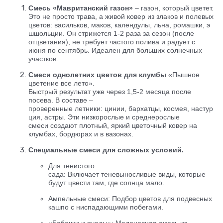
Смесь «Мавританский газон»
– газон, который цветет.
Это не просто трава, а живой ковер из злаков и полевых
цветов: васильков, маков, календулы, льна, ромашки, э
шшольции. Он стрижется 1-2 раза за сезон (после
отцветания), не требует частого полива и радует с
июня по сентябрь. Идеален для больших солнечных
участков.
Смеси однолетних цветов для клумбы
«Пышное
цветение все лето».
Быстрый результат уже через 1,5-2 месяца после
посева. В составе –
проверенные летники: цинии, бархатцы, космея, настур
ция, астры. Эти низкорослые и среднерослые
смеси создают плотный, яркий цветочный ковер на
клумбах, бордюрах и в вазонах.
Специальные смеси для сложных условий.
Для тенистого
сада: Включает теневыносливые виды, которые
будут цвести там, где солнца мало.
Ампельные смеси: Подбор цветов для подвесных
кашпо с ниспадающими побегами.
«Бабочки и пчелы»: Медоносная смесь из