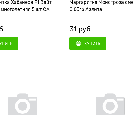
тка Хабанера F1 Вайт
Маргаритка Монстроза см
 многолетняя 5 шт СА
0,05гр Аэлита
б.
31
 руб.
УПИТЬ
КУПИТЬ