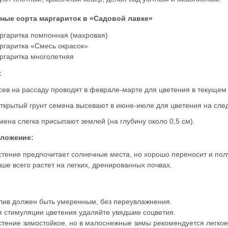
ные сорта маргариток в «Садовой лавке»
ргаритка помпонная (махровая)
ргаритка «Смесь окрасок»
ргаритка многолетняя
:
сев на рассаду проводят в феврале-марте для цветения в текущем 
открытый грунт семена высевают в июне-июле для цветения на сле
мена слегка присыпают землей (на глубину около 0,5 см).
ложение:
стение предпочитает солнечные места, но хорошо переносит и пол
чше всего растет на легких, дренированных почвах.
лив должен быть умеренным, без переувлажнения.
я стимуляции цветения удаляйте увядшие соцветия.
стение зимостойкое, но в малоснежные зимы рекомендуется легкое