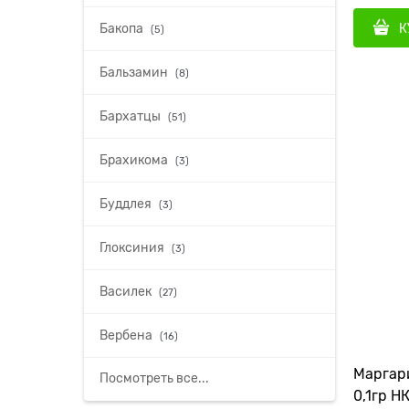
К
Бакопа
(5)
Бальзамин
(8)
Бархатцы
(51)
Брахикома
(3)
Буддлея
(3)
Глоксиния
(3)
Василек
(27)
Вербена
(16)
Маргар
Посмотреть все...
0,1гр Н