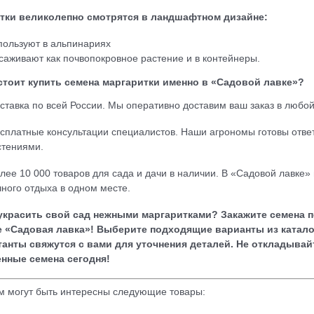
тки великолепно смотрятся в ландшафтном дизайне:
пользуют в альпинариях
саживают как почвопокровное растение и в контейнеры.
стоит купить семена маргаритки именно в «Садовой лавке»?
ставка по всей России. Мы оперативно доставим ваш заказ в любой
сплатные консультации специалистов. Наши агрономы готовы ответи
стениями.
лее 10 000 товаров для сада и дачи в наличии. В «Садовой лавке»
чного отдыха в одном месте.
украсить свой сад нежными маргаритками? Закажите семена п
е «Садовая лавка»
! Выберите подходящие варианты из каталог
танты свяжутся с вами для уточнения деталей.
Не откладывай
енные семена сегодня!
м могут быть интересны следующие товары: