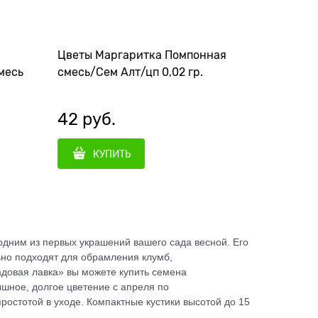
Цветы Маргаритка Помпонная
месь
смесь/Сем Алт/цп 0,02 гр.
42
 руб.
КУПИТЬ
одним из первых украшений вашего сада весной. Его
но подходят для обрамления клумб,
адовая лавка» вы можете купить семена
шное, долгое цветение с апреля по
остотой в уходе. Компактные кустики высотой до 15