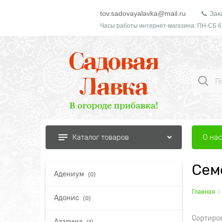
tov.sadovayalavka@mail.ru
📞 Зак
Часы работы интернет-магазина: ПН-СБ 6
О нас
Каталог товаров
Сем
Адениум
(0)
Главная
Адонис
(0)
Сортиро
Азарина
(1)