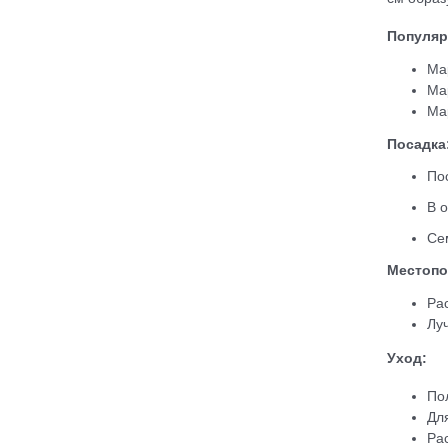
Популяр
Ма
Ма
Ма
Посадка
По
В 
Се
Местопо
Ра
Лу
Уход:
По
Дл
Ра