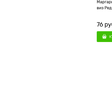
Маргари
виз Ред
76
 ру
К