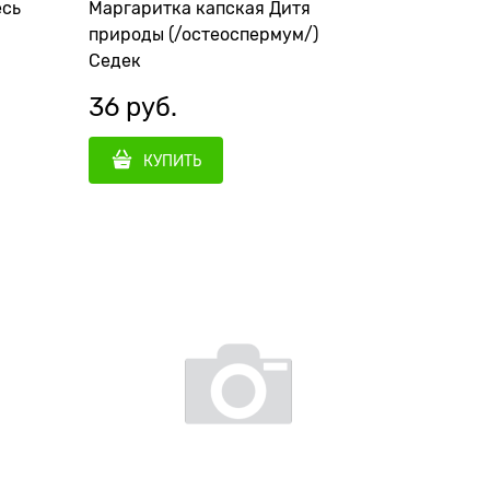
есь
Маргаритка капская Дитя
природы (/остеоспермум/)
Седек
36
 руб.
КУПИТЬ