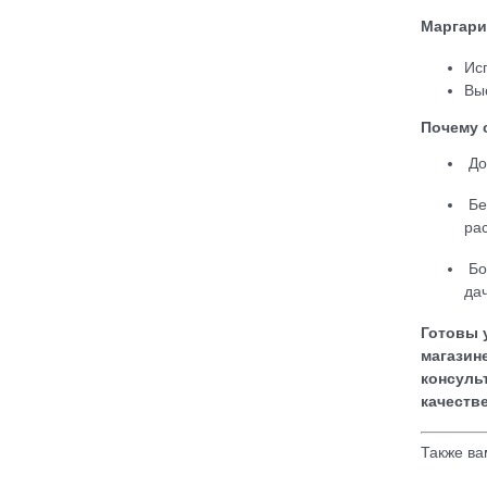
Маргари
Ис
Вы
Почему 
До
Бе
ра
Бо
да
Готовы 
магазин
консуль
качеств
Также ва