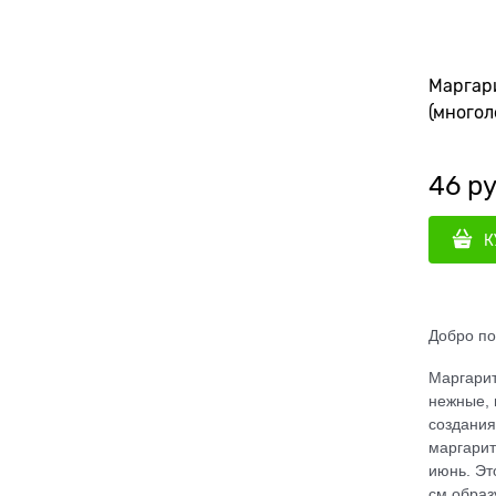
Маргар
(многол
46
 ру
К
Добро по
Маргарит
нежные, 
создания
маргарит
июнь.
Эт
см образ