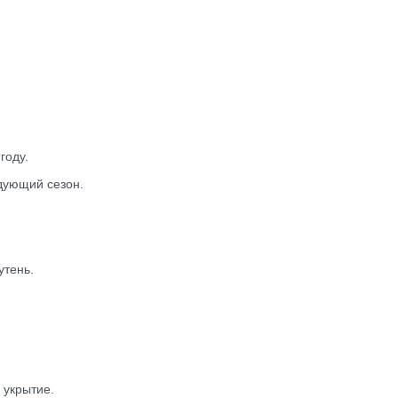
году.
дующий сезон.
утень.
 укрытие.