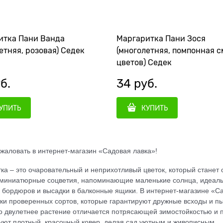
итка Пани Ванда
Маргаритка Пани Зося
етняя, розовая) Седек
(многолетняя, помпонная с
цветов) Седек
б.
34
 руб.
УПИТЬ
КУПИТЬ
жаловать в интернет-магазин «Садовая лавка»!
ка – это очаровательный и неприхотливый цветок, который станет 
миниатюрные соцветия, напоминающие маленькие солнца, идеаль
 бордюров и высадки в балконные ящики. В интернет-магазине «С
ки проверенных сортов, которые гарантируют дружные всходы и пы
о двулетнее растение отличается потрясающей зимостойкостью и пр
уют плотный, красочный ковер, делая сад уютным и живописным.