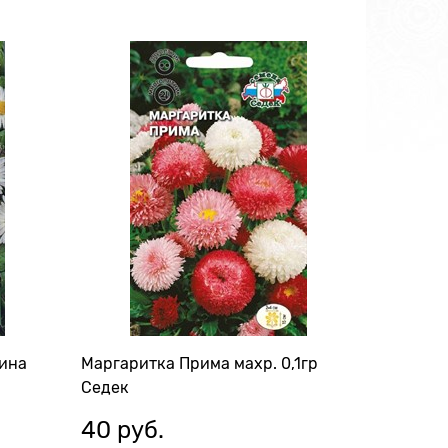
ина
Маргаритка Прима махр. 0,1гр
Седек
40
 руб.